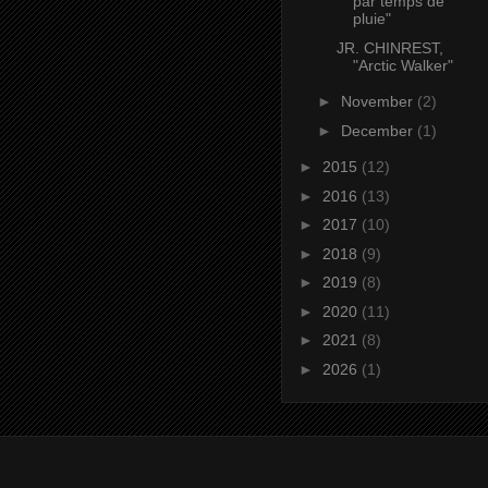
par temps de
pluie"
JR. CHINREST,
"Arctic Walker"
►
November
(2)
►
December
(1)
►
2015
(12)
►
2016
(13)
►
2017
(10)
►
2018
(9)
►
2019
(8)
►
2020
(11)
►
2021
(8)
►
2026
(1)