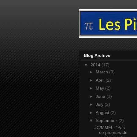
Blog Archive
▼
2014
(17)
►
March
(3)
►
April
(2)
►
May
(2)
►
June
(1)
►
July
(2)
►
August
(2)
▼
September
(2)
JC/MMEL, "Pas
de promenade